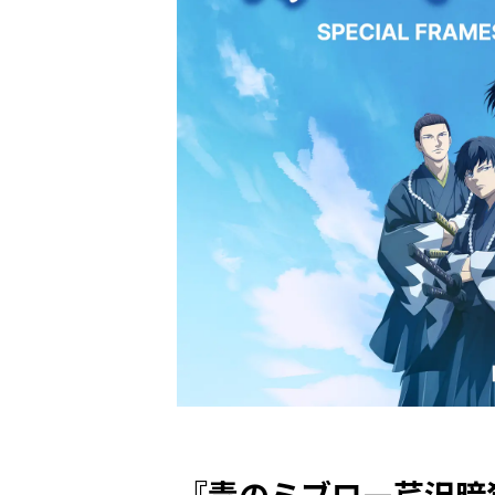
『青のミブロ—芹沢暗