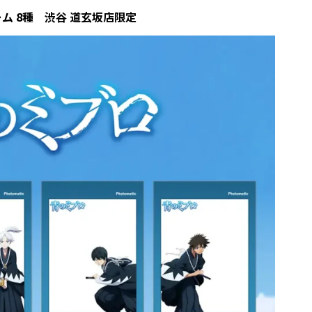
ム 8種 渋谷 道玄坂店限定