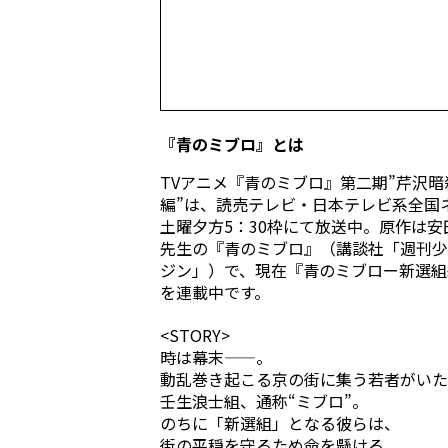
『青のミブロ』とは
TVアニメ『青のミブロ』第二期”芹沢暗
編”は、読売テレビ・日本テレビ系全国
土曜夕方5：30枠にて放送中。原作は安
先生の『青のミブロ』（講談社「週刊少
ジン」）で、現在『青のミブロー新選組
を連載中です。
<STORY>
時は幕末——。
動乱巻き起こる京の街に集う若者がいた
壬生浪士組、通称“ミブロ”。
のちに「新選組」となる彼らは、
街の平穏を守るため命を懸ける。