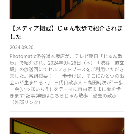
【メディア掲載】じゅん散歩で紹介されま
した
2024.09.26
Photomatic渋谷道玄坂店が、テレビ朝日「じゅん散
歩」で紹介され、2024年9月26日（木）「渋谷 道玄
坂」の放送回にてセルフォトブースをご利用いただき
ました。番組概要：「一歩歩けば、そこにひとつの出
会いが生まれる…」 三代目散歩人・高田純次が“一歩
一会(いっぽいちえ)"をテーマに自由気ままに街を歩
きます!記事詳細はこちらじゅん散歩 過去の散歩
（外部リンク）