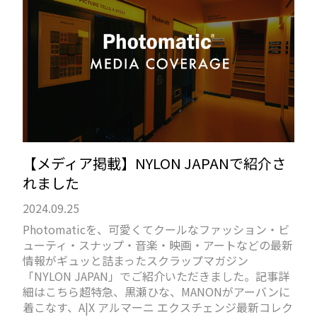
【メディア掲載】NYLON JAPANで紹介さ
れました
2024.09.25
Photomaticを、可愛くてクールなファッション・ビ
ューティ・スナップ・音楽・映画・アートなどの最新
情報がギュッと詰まったスクラップマガジン
「NYLON JAPAN」でご紹介いただきました。記事詳
細はこちら超特急、黒瀬ひな、MANONがアーバンに
着こなす、A|X アルマーニ エクスチェンジ最新コレク