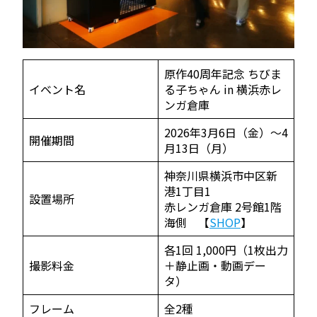
原作40周年記念 ちびま
イベント名
る子ちゃん in 横浜赤レ
ンガ倉庫
2026年3月6日（金）～4
開催期間
月13日（月）
神奈川県横浜市中区新
港1丁目1
設置場所
赤レンガ倉庫 2号館1階
海側 【
SHOP
】
各1回 1,000円（1枚出力
撮影料金
＋静止画・動画デー
タ）
フレーム
全2種