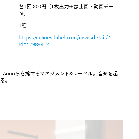
各1回 800円（1枚出力＋静止画・動画デー
タ）
1種
https://echoes-label.com/news/detail/?
id=579894
des、Aoooらを擁するマネジメント&レーベル。音楽を起
る。