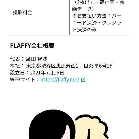
（2枚出力＋静止画・動
画データ）
撮影料金
※お支払い方法：バー
コード決済・クレジッ
ト決済のみ
FLAFFY会社概要
代表： 廣田 智沙
本社： 東京都渋谷区恵比寿西1丁目33番6号1F
設立日：2021年7月15日
WEBサイト：
https://flaffy.me/