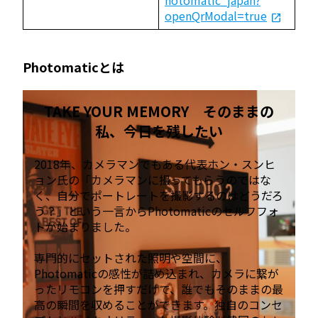
openQrModal=true
Photomaticとは
TAKE YOUR MEMORY そのままの
私、今日を残したい
2018年、カメラマンでもある代表ホン・スンヒ
ョン氏の「カメラマンに撮ってもらうのではな
く、自分でポートレートを撮影するのはどうだろ
う？」という一言からPhotomaticのセルフフォ
トが始まりました。
専門的にセットされた照明や空間に、
Photomaticの感性が詰め込まれ、カメラに繋が
ったリモコンを押すだけで、誰でもそのままの最
高の瞬間を収めることができます。独自のコンセ